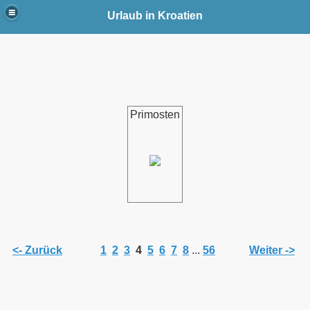
Urlaub in Kroatien
Primosten
<- Zurück
1
2
3
4
5
6
7
8
...
56
Weiter ->