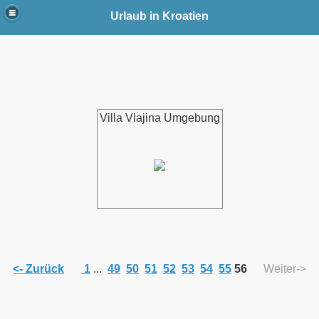
Urlaub in Kroatien
Villa Vlajina Umgebung
<- Zurück
1
...
49
50
51
52
53
54
55
56
Weiter->